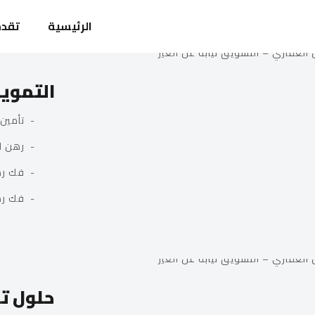
الرئيسية
تقدم
التموي
- تأمين ا
- رهن الع
- فك رهن 
- فك رهن ا
حلول ت