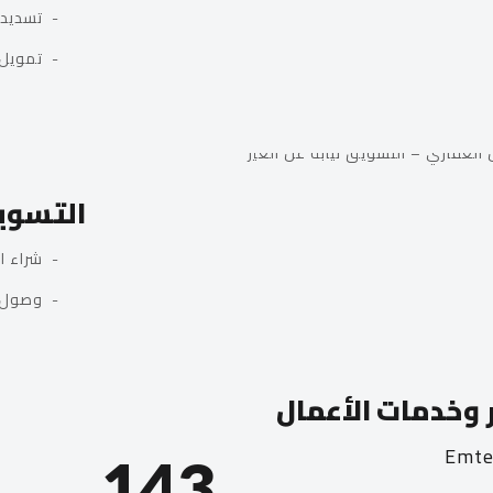
- تسديد الم
- تمويل ال
التسوي
- شراء الع
- وصول لعم
 وخدمات الأعمال
Emte
143