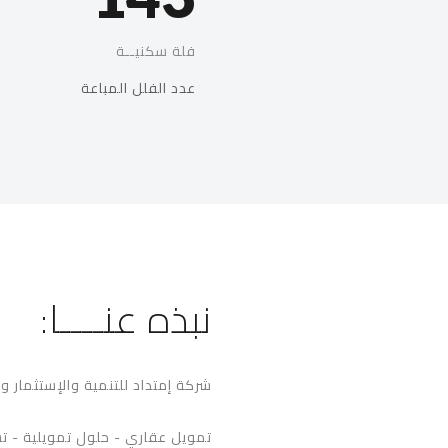
فلة سكنيــة
عدد الفلل المباعة
نبذه عنــــا:
شركة إمتداد للتنمية والإستثمار و
تمويل عقاري - حلول تمويلية - ت