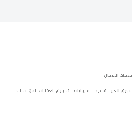
خدمات الأعمال.
سويق الغير - تسديد المديونيات - تسويق العقارات للمؤسسات